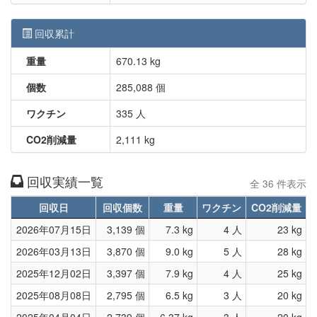
回収累計
重量
670.13 kg
個数
285,088 個
ワクチン
335 人
CO2削減量
2,111 kg
回収実績一覧
全 36 件表示
回収日
回収個数
重量
ワクチン
CO2削減量
2026年07月15日
3,139 個
7.3 kg
4 人
23 kg
2026年03月13日
3,870 個
9.0 kg
5 人
28 kg
2025年12月02日
3,397 個
7.9 kg
4 人
25 kg
2025年08月08日
2,795 個
6.5 kg
3 人
20 kg