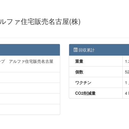
ルファ住宅販売名古屋(株)
回収累計
ープ アルファ住宅販売名古屋
重量
1.
個数
5
ワクチン
1
CO2削減量
4 