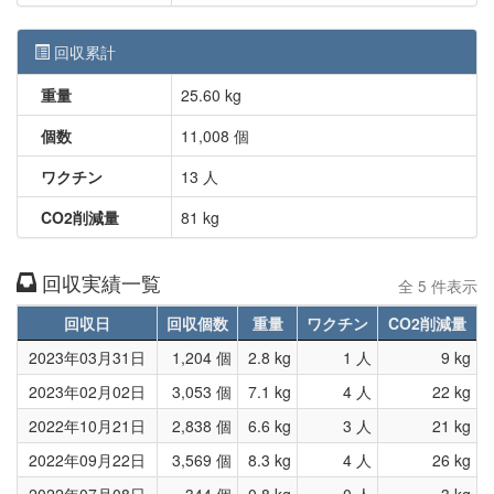
回収累計
重量
25.60 kg
個数
11,008 個
ワクチン
13 人
CO2削減量
81 kg
回収実績一覧
全 5 件表示
回収日
回収個数
重量
ワクチン
CO2削減量
2023年03月31日
1,204 個
2.8 kg
1 人
9 kg
2023年02月02日
3,053 個
7.1 kg
4 人
22 kg
2022年10月21日
2,838 個
6.6 kg
3 人
21 kg
2022年09月22日
3,569 個
8.3 kg
4 人
26 kg