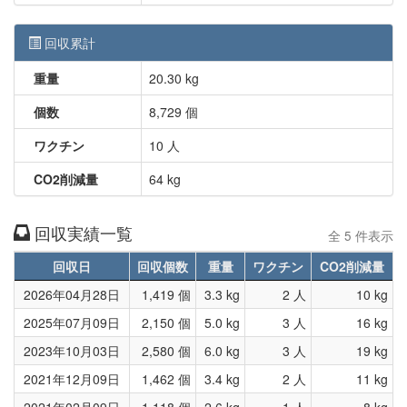
回収累計
重量
20.30 kg
個数
8,729 個
ワクチン
10 人
CO2削減量
64 kg
回収実績一覧
全 5 件表示
回収日
回収個数
重量
ワクチン
CO2削減量
2026年04月28日
1,419 個
3.3 kg
2 人
10 kg
2025年07月09日
2,150 個
5.0 kg
3 人
16 kg
2023年10月03日
2,580 個
6.0 kg
3 人
19 kg
2021年12月09日
1,462 個
3.4 kg
2 人
11 kg