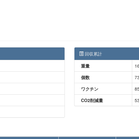
回収累計
重量
16
個数
7
ワクチン
8
CO2削減量
5